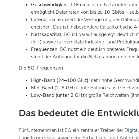
Geschwindigkeit:
LTE erreicht im Netz unter opt
ermöglicht Datenraten von bis zu 10 Gbit/s – selb
Latenz:
5G reduziert die Verzögerung der Datenüb
erreichen. Das ist insbesondere für zeitkritisc
Netzkapazität:
5G ist darauf ausgelegt, deutlich m
(IoT)
sowie für vernetzte Industrie- und Produkt
Frequenzen:
5G nutzt ein deutlich breiteres Fre
steigt der Aufwand für die Netzplanung und den I
Die 5G-Frequenzen
High-Band (24–100 GHz):
sehr hohe Geschwindig
Mid-Band (2–6 GHz):
gute Balance aus Geschwin
Low-Band (unter 2 GHz):
große Reichweiten (ähn
Das bedeutet die Entwick
Für Unternehmen ist 5G ein zentraler Treiber der
Digita
Logistikprozesse sowie neue Sicherheits- und Automati