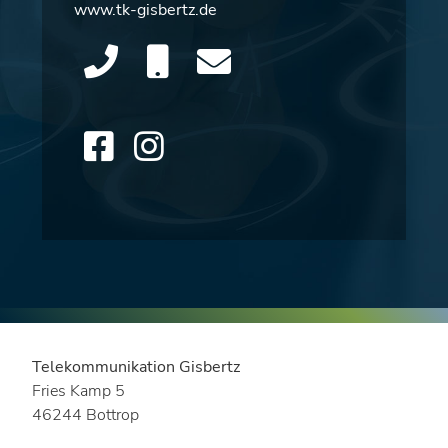
www.tk-gisbertz.de
Telekommunikation Gisbertz
Fries Kamp 5
46244 Bottrop