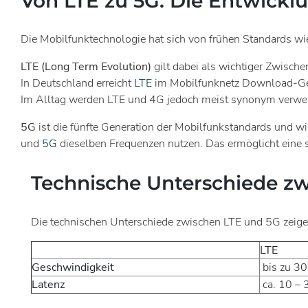
Von LTE zu 5G: Die Entwickl
Die Mobilfunktechnologie hat sich von frühen Standards wie
LTE (Long Term Evolution)
gilt dabei als wichtiger Zwische
In Deutschland erreicht
LTE
im Mobilfunknetz Download-Gesc
Im Alltag werden LTE und 4G jedoch meist synonym verwe
5G
ist die fünfte Generation der Mobilfunkstandards und 
und
5G
dieselben Frequenzen nutzen. Das ermöglicht eine s
Technische Unterschiede z
Die technischen Unterschiede zwischen LTE und 5G zeigen 
LTE
Geschwindigkeit
bis zu 30
Latenz
ca. 10 –