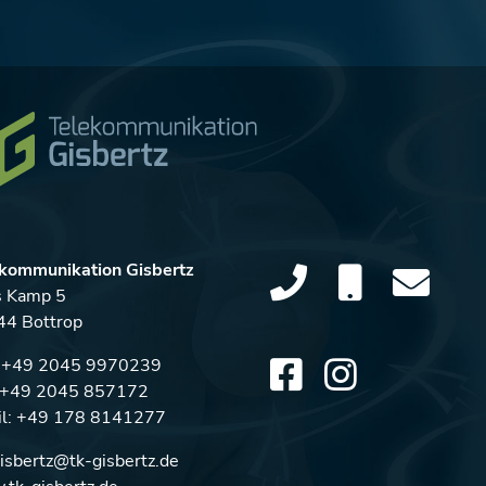
kommunikation Gisbertz
s Kamp 5
4 Bottrop
:
+49 2045 9970239
: +49 2045 857172
l:
+49 178 8141277
gisbertz@tk-gisbertz.de