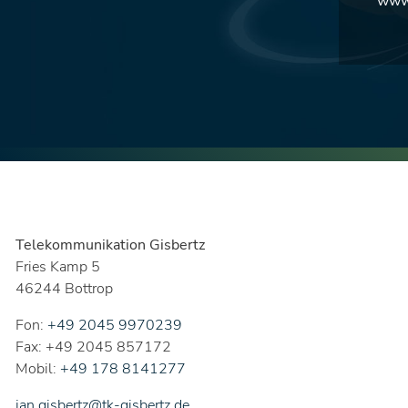
www.
Telekommunikation Gisbertz
Fries Kamp 5
46244 Bottrop
Fon:
+49 2045 9970239
Fax: +49 2045 857172
Mobil:
+49 178 8141277
jan.gisbertz@tk-gisbertz.de