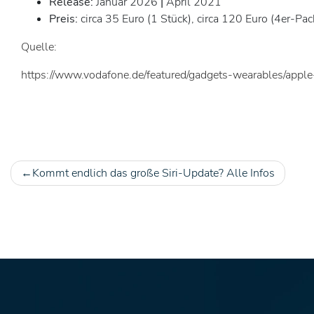
Release:
Januar 2026
|
April 2021
Preis:
circa 35 Euro (1 Stück), circa 120 Euro (4er-Pa
Quelle:
https://www.vodafone.de/featured/gadgets-wearables/apple-
Kommt endlich das große Siri-Update? Alle Infos
Beitragsnavigation