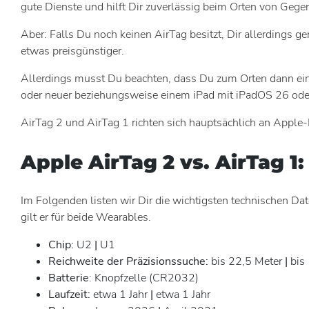
gute Dienste und hilft Dir zuverlässig beim Orten von Gege
Aber: Falls Du noch keinen AirTag besitzt, Dir allerdings g
etwas preisgünstiger.
Allerdings musst Du beachten, dass Du zum Orten dann ein r
oder neuer beziehungsweise einem iPad mit iPadOS 26 oder 
AirTag 2 und AirTag 1 richten sich hauptsächlich an Apple
Apple AirTag 2 vs. AirTag 1
Im Folgenden listen wir Dir die wichtigsten technischen Dat
gilt er für beide Wearables.
Chip:
U2
|
U1
Reichweite der Präzisionssuche:
bis 22,5 Meter
|
bis 
Batterie
: Knopfzelle (CR2032)
Laufzeit:
etwa 1 Jahr
|
etwa 1 Jahr