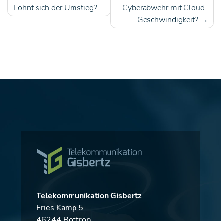
Beitragsnavigation
Lohnt sich der Umstieg?
Cyberabwehr mit Cloud-
Geschwindigkeit?
Telekommunikation Gisbertz
Fries Kamp 5
46244 Bottrop