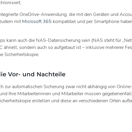
ronisiert.
ntegrierte OneDrive-Anwendung, die mit den Geräten und Account
t zudem mit
Microsoft 365
kompatibel und per Smartphone habe
kups kann auch die NAS-Datensicherung sein (NAS steht für „Net
C ähnelt, sondern auch so aufgebaut ist – inklusive mehrerer F
e Sicherheitskopie.
die Vor- und Nachteile
h zur automatischen Sicherung zwar nicht abhängig von Online-Se
und Ihre Mitarbeiterinnen und Mitarbeiter müssen gegebenenfalls 
icherheitskopie erstellen und diese an verschiedenen Orten auf