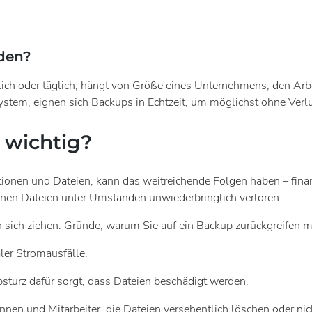
rden?
tlich oder täglich, hängt von Größe eines Unternehmens, den Ar
 System, eignen sich Backups in Echtzeit, um möglichst ohne Ver
 wichtig?
en und Dateien, kann das weitreichende Folgen haben – finanzie
ffenen Dateien unter Umständen unwiederbringlich verloren.
 sich ziehen. Gründe, warum Sie auf ein Backup zurückgreifen m
aler Stromausfälle.
bsturz dafür sorgt, dass Dateien beschädigt werden.
erinnen und Mitarbeiter, die Dateien versehentlich löschen oder 