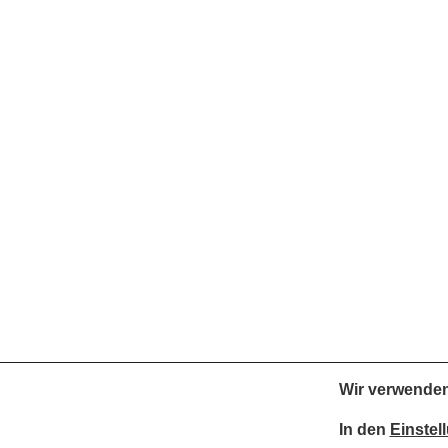
Wir verwenden
In den
Einstel