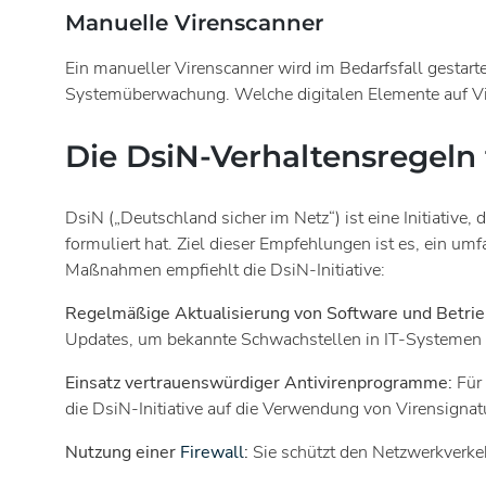
Manuelle Virenscanner
Ein manueller Virenscanner wird im Bedarfsfall gestartet
Systemüberwachung. Welche digitalen Elemente auf Vir
Die DsiN-Verhaltensregeln
DsiN („Deutschland sicher im Netz“) ist eine Initiativ
formuliert hat. Ziel dieser Empfehlungen ist es, ein u
Maßnahmen empfiehlt die DsiN-Initiative:
Regelmäßige Aktualisierung von Software und Betri
Updates, um bekannte Schwachstellen in IT-Systemen
Einsatz vertrauenswürdiger Antivirenprogramme:
Für 
die DsiN-Initiative auf die Verwendung von Virensign
Nutzung einer
Firewall
:
Sie schützt den Netzwerkverk