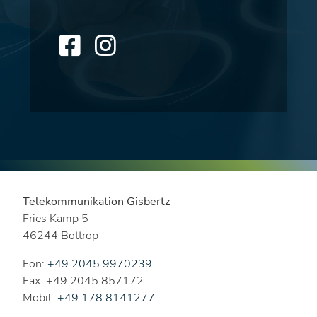
Telekommunikation Gisbertz
Fries Kamp 5
46244 Bottrop
Fon:
+49 2045 9970239
Fax: +49 2045 857172
Mobil:
+49 178 8141277