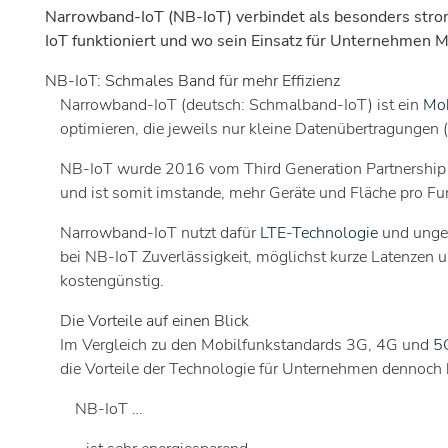
Narrowband-IoT (NB-IoT) verbindet als besonders stro
IoT funktioniert und wo sein Einsatz für Unternehmen Me
NB-IoT: Schmales Band für mehr Effizienz
Narrowband-IoT (deutsch: Schmalband-IoT) ist ein
Mob
optimieren, die jeweils nur kleine Datenübertragungen (
NB-IoT wurde 2016 vom Third Generation Partnership
und ist somit imstande, mehr Geräte und Fläche pro F
Narrowband-IoT nutzt dafür
LTE-Technologie
und ungen
bei NB-IoT Zuverlässigkeit, möglichst kurze Latenzen 
kostengünstig.
Die Vorteile auf einen Blick
Im Vergleich zu den Mobilfunkstandards 3G, 4G und
5
die Vorteile der Technologie für Unternehmen dennoch k
NB-IoT …