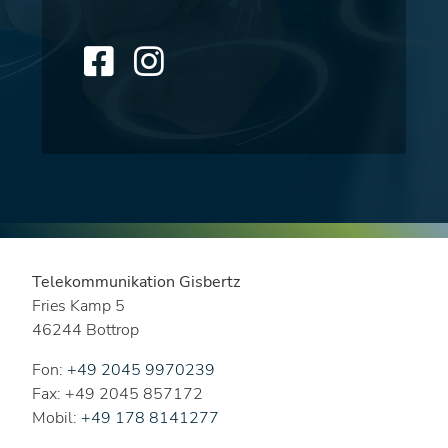
Telekommunikation Gisbertz
Fries Kamp 5
46244 Bottrop
Fon:
+49 2045 9970239
Fax: +49 2045 857172
Mobil:
+49 178 8141277