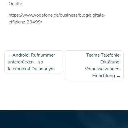
Quelle:
https://www.vodafone.de/business/blog/digitale-
effizienz-20499/
Android: Rufnummer
Teams Telefonie:
Beitragsnavigation
unterdrücken – so
Erklärung,
telefonierst Du anonym
Voraussetzungen,
Einrichtung