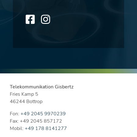
Telekommunikation Gisbertz
Fries Kamp 5
46244 Bottrop
Fon:
+49 2045 9970239
Fax: +49 2045 857172
Mobil:
+49 178 8141277