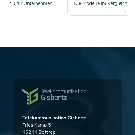
Beitragsnavigation
2.0 für Unternehmen
Die Modelle im Vergleich
Telekommunikation Gisbertz
Fries Kamp 5
46244 Bottrop