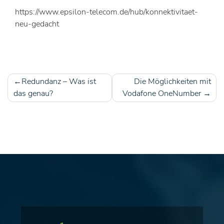
https://www.epsilon-telecom.de/hub/konnektivitaet-
neu-gedacht
Redundanz – Was ist
Die Möglichkeiten mit
Beitragsnavigation
das genau?
Vodafone OneNumber