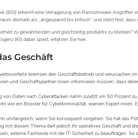
nik (BSI) erkennt eine Verlagerung von Ransomware-Angriffen vo
m deshalb als „angespannt bis kritisch“ und stellt fest, dass 
rheit zu gewährleisten und gleichzeitig produktiv zu bleiben? 
genz (KI) dabei spielt, erfahren Sie hier.
as Geschäft
ewerbsvorteile bremsen den Geschäftsbetrieb und verursachen i
n und Geschäftspartner:innen informieren müssen, dass deren
g von Daten nach Cyberattacken nahm zuletzt um 50 Prozent zu.
 wie ein Booster für Cyberkriminalität, warnen Expert:innen. Es
norm umfangreich, wenn Sie konsequent vorgehen. Sie hat das Po
gung mit diesem Thema darf jedoch Ihr operatives Geschäft und d
ein, externe Fachleute mit der IT-Sicherheit zu beauftragen. So