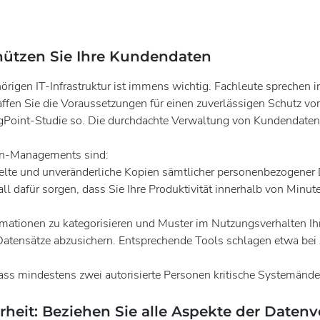
hützen Sie Ihre Kundendaten
örigen IT-Infrastruktur ist immens wichtig. Fachleute sprech
fen Sie die Voraussetzungen für einen zuverlässigen Schutz vo
Point-Studie so. Die durchdachte Verwaltung von Kundendaten gi
en-Managements sind:
lte und unveränderliche Kopien sämtlicher personenbezogener D
afür sorgen, dass Sie Ihre Produktivität innerhalb von Minuten
ormationen zu kategorisieren und Muster im Nutzungsverhalten Ih
Datensätze abzusichern. Entsprechende Tools schlagen etwa bei
s mindestens zwei autorisierte Personen kritische Systemän
it: Beziehen Sie alle Aspekte der Datenv