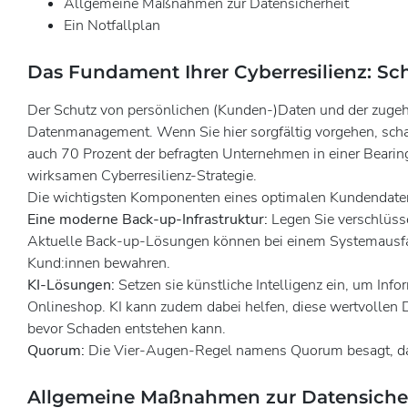
Allgemeine Maßnahmen zur Datensicherheit
Ein Notfallplan
Das Fundament Ihrer Cyberresilienz: Sc
Der Schutz von persönlichen (Kunden-)Daten und der zugeh
Datenmanagement. Wenn Sie hier sorgfältig vorgehen, schaf
auch 70 Prozent der befragten Unternehmen in einer Bearing
wirksamen Cyberresilienz-Strategie.
Die wichtigsten Komponenten eines optimalen Kundendat
Eine moderne Back-up-Infrastruktur:
Legen Sie verschlüsse
Aktuelle Back-up-Lösungen können bei einem Systemausfall d
Kund:innen bewahren.
KI-Lösungen:
Setzen sie künstliche Intelligenz ein, um Inf
Onlineshop. KI kann zudem dabei helfen, diese wertvollen 
bevor Schaden entstehen kann.
Quorum:
Die Vier-Augen-Regel namens Quorum besagt, das
Allgemeine Maßnahmen zur Datensicherhe