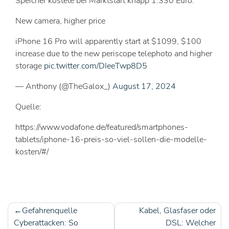
Speicher kostete bei Marktstart knapp 1.330 Euro.
New camera, higher price
iPhone 16 Pro will apparently start at $1099, $100
increase due to the new periscope telephoto and higher
storage
pic.twitter.com/DIeeTwp8D5
— Anthony (@TheGalox_)
August 17, 2024
Quelle:
https://www.vodafone.de/featured/smartphones-
tablets/iphone-16-preis-so-viel-sollen-die-modelle-
kosten/#/
Gefahrenquelle
Kabel, Glasfaser oder
Beitragsnavigation
Cyberattacken: So
DSL: Welcher