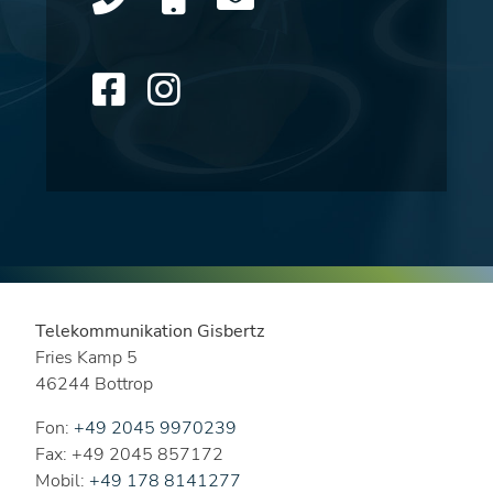
Telekommunikation Gisbertz
Fries Kamp 5
46244 Bottrop
Fon:
+49 2045 9970239
Fax: +49 2045 857172
Mobil:
+49 178 8141277