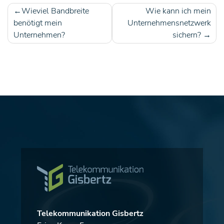
Wieviel Bandbreite
Wie kann ich mein
Beitragsnavigation
benötigt mein
Unternehmensnetzwerk
Unternehmen?
sichern?
Telekommunikation Gisbertz