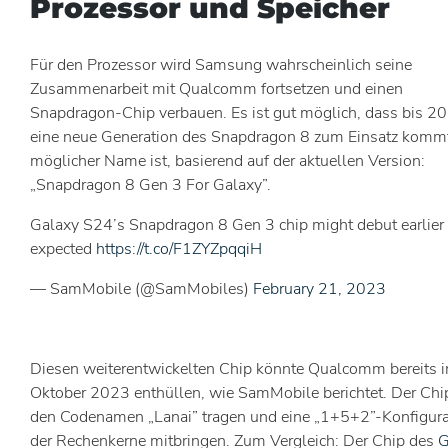
Prozessor und Speicher
Für den Prozessor wird Samsung wahrscheinlich seine
Zusammenarbeit mit Qualcomm fortsetzen und einen
Snapdragon-Chip verbauen. Es ist gut möglich, dass bis 2
eine neue Generation des Snapdragon 8 zum Einsatz kommt
möglicher Name ist, basierend auf der aktuellen Version:
„Snapdragon 8 Gen 3 For Galaxy”.
Galaxy S24’s Snapdragon 8 Gen 3 chip might debut earlier
expected
https://t.co/F1ZYZpqqiH
— SamMobile (@SamMobiles)
February 21, 2023
Diesen weiterentwickelten Chip könnte Qualcomm bereits 
Oktober 2023 enthüllen, wie SamMobile berichtet. Der Chip
den Codenamen „Lanai” tragen und eine „1+5+2”-Konfigura
der Rechenkerne mitbringen. Zum Vergleich: Der Chip des
G