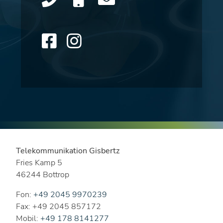
Telekommunikation Gisbertz
Fries Kamp 5
46244 Bottrop
Fon:
+49 2045 9970239
Fax: +49 2045 857172
Mobil:
+49 178 8141277