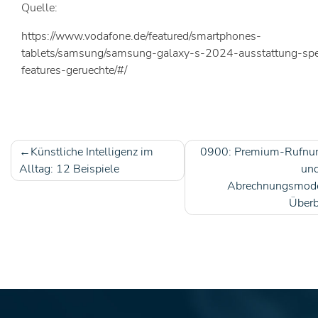
Quelle:
https://www.vodafone.de/featured/smartphones-
tablets/samsung/samsung-galaxy-s-2024-ausstattung-sp
features-geruechte/#/
Künstliche Intelligenz im
0900: Premium-Rufn
Beitragsnavigation
Alltag: 12 Beispiele
und
Abrechnungsmode
Überb