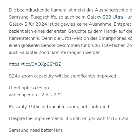
Die beeindruckende Kamera ist meist das Aushängeschild d
Samsung-Flaggschiffe, so auch beim
Galaxy S23 Ultra
– u
Galaxy S für 2024 ist da gewiss keine Ausnahme. Entspre
bezieht sich eines der ersten Gerüchte zu dem Handy auf di
Kameratechnik. Denn die Ultra-Version des Smartphones k
einen größeren Sensor bekommen für bis zu 150-fachen Z
auch variabler Zoom könnte möglich werden.
https://t.co/0XOXp6SYBZ
S24u zoom capability will be significantly improved
Gen4 optics design
wider aperture „2.5 ~ 2.9”
Possibly 150x and variable zoom, not confirmed
Despite the improvements, it’s still on par with Mi13 ultra
Samsung need better lens