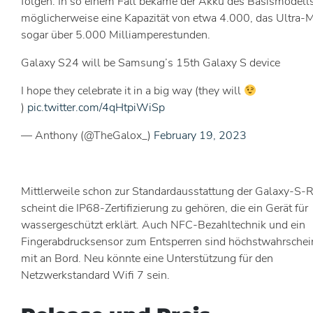
folgen. In so einem Fall bekäme der Akku des Basismodell
möglicherweise eine Kapazität von etwa 4.000, das Ultra-
sogar über 5.000 Milliamperestunden.
Galaxy S24 will be Samsung’s 15th Galaxy S device
I hope they celebrate it in a big way (they will
)
pic.twitter.com/4qHtpiWiSp
— Anthony (@TheGalox_)
February 19, 2023
Mittlerweile schon zur Standardausstattung der Galaxy-S-
scheint die IP68-Zertifizierung zu gehören, die ein Gerät für
wassergeschützt erklärt. Auch NFC-Bezahltechnik und ein
Fingerabdrucksensor zum Entsperren sind höchstwahrschei
mit an Bord. Neu könnte eine Unterstützung für den
Netzwerkstandard Wifi 7 sein.