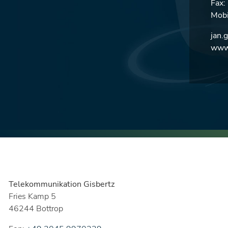
Fax
Mobi
jan.
www.
Telekommunikation Gisbertz
Fries Kamp 5
46244 Bottrop