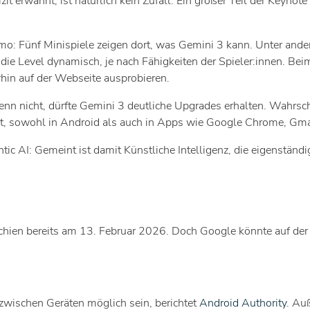
t erwähnt, ist natürlich kein Zufall: Ein großer Teil der Keyno
o: Fünf Minispiele zeigen dort, was Gemini 3 kann. Unter ande
se die Level dynamisch, je nach Fähigkeiten der Spieler:innen. B
in auf der Webseite ausprobieren.
enn nicht, dürfte Gemini 3 deutliche Upgrades erhalten. Wahrsc
ttet, sowohl in Android als auch in Apps wie Google Chrome, Gm
tic AI: Gemeint ist damit Künstliche Intelligenz, die eigenstä
chien bereits am 13. Februar 2026. Doch Google könnte auf de
zwischen Geräten möglich sein, berichtet
Android Authority
. Au