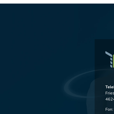
Tele
Frie
4624
Fon