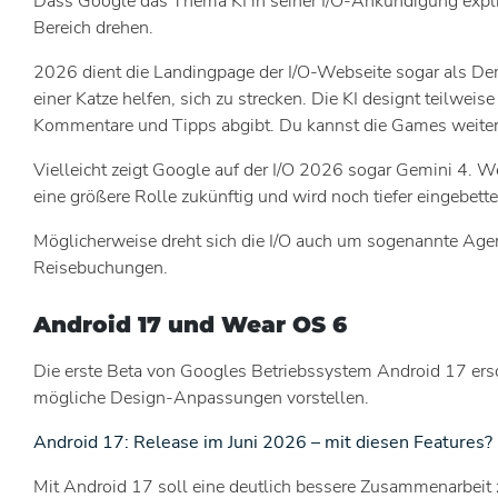
Dass Google das Thema KI in seiner I/O-Ankündigung explizi
Bereich drehen.
2026 dient die Landingpage der I/O-Webseite sogar als Dem
einer Katze helfen, sich zu strecken. Die KI designt teilwei
Kommentare und Tipps abgibt. Du kannst die Games weiterh
Vielleicht zeigt Google auf der I/O 2026 sogar Gemini 4. W
eine größere Rolle zukünftig und wird noch tiefer eingebe
Möglicherweise dreht sich die I/O auch um sogenannte Agen
Reisebuchungen.
Android 17 und Wear OS 6
Die erste Beta von Googles Betriebssystem Android 17 ers
mögliche Design-Anpassungen vorstellen.
Android 17: Release im Juni 2026 – mit diesen Features?
Mit Android 17 soll eine deutlich bessere Zusammenarbeit 