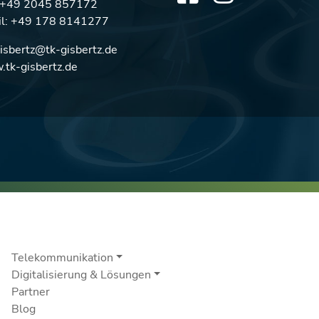
: +49 2045 857172
l:
+49 178 8141277
gisbertz@tk-gisbertz.de
tk-gisbertz.de
Telekommunikation
Digitalisierung & Lösungen
Partner
Blog