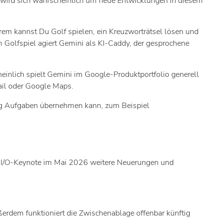
te wird sich wahrscheinlich um neue Entwicklungen in diesem
rem kannst Du Golf spielen, ein Kreuzworträtsel lösen und
eim Golfspiel agiert Gemini als KI-Caddy, der gesprochene
heinlich spielt Gemini im Google-Produktportfolio generell
ail oder Google Maps.
ndig Aufgaben übernehmen kann, zum Beispiel
r I/O-Keynote im Mai 2026 weitere Neuerungen und
ßerdem funktioniert die Zwischenablage offenbar künftig