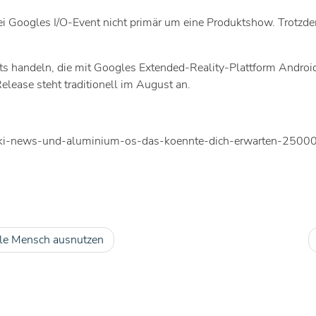
i Googles I/O-Event nicht primär um eine Produktshow. Trotzdem 
handeln, die mit Googles Extended-Reality-Plattform Android X
elease steht traditionell im August an.
26-ki-news-und-aluminium-os-das-koennte-dich-erwarten-2500
lle Mensch ausnutzen