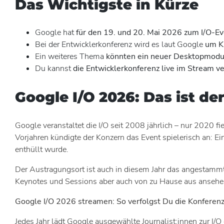
Das Wichtigste in Kürze
Google hat
für den 19. und 20. Mai 2026 zum I/O-Ev
Bei der Entwicklerkonferenz wird es laut Google
um KI
Ein weiteres Thema
könnten ein neuer Desktopmodu
Du kannst
die Entwicklerkonferenz live im Stream ve
Google I/O 2026: Das ist de
Google veranstaltet die I/O seit 2008 jährlich – nur 2020 
Vorjahren kündigte der Konzern das Event spielerisch an: 
enthüllt wurde.
Der Austragungsort ist auch in diesem Jahr das angestammte
Keynotes und Sessions aber auch von zu Hause aus ansehen
Google I/O 2026 streamen: So verfolgst Du die Konferenz
Jedes Jahr lädt Google ausgewählte Journalist:innen zur I/