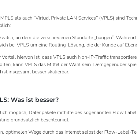
 MPLS als auch “Virtual Private LAN Services” (VPLS) sind Tech
lich:
r Switch, an dem die verschiedenen Standorte „hängen“. Währen
es sich bei VPLS um eine Routing-Lösung, die der Kunde auf Ebene
Vorteil hiervon ist, dass VPLS auch Non-IP-Traffic transportier
llen, kann VPLS das Mittel der Wahl sein. Demgegenüber spielt
ist insgesamt besser skalierbar.
LS: Was ist besser?
lich möglich, Datenpakete mithilfe des sogenannten Flow Labels 
uting grundsätzlich beschleunigt.
sten, optimalen Wege durch das Internet selbst der Flow-Label-