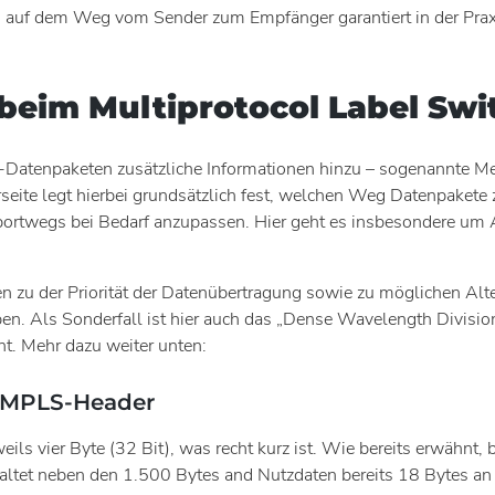
auf dem Weg vom Sender zum Empfänger garantiert in der Praxi
eim Multiprotocol Label Swi
Datenpaketen zusätzliche Informationen hinzu – sogenannte Me
erseite legt hierbei grundsätzlich fest, welchen Weg Datenpake
portwegs bei Bedarf anzupassen. Hier geht es insbesondere um A
zu der Priorität der Datenübertragung sowie zu möglichen Alt
en. Als Sonderfall ist hier auch das „Dense Wavelength Divis
. Mehr dazu weiter unten:
r MPLS-Header
ls vier Byte (32 Bit), was recht kurz ist. Wie bereits erwähnt, b
haltet neben den 1.500 Bytes and Nutzdaten bereits 18 Bytes a