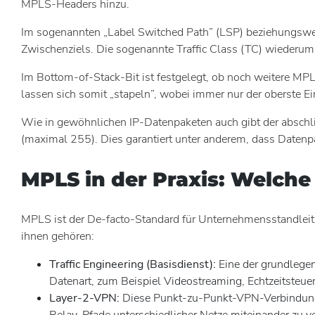
MPLS-Headers hinzu.
Im sogenannten „Label Switched Path” (LSP) beziehungswei
Zwischenziels. Die sogenannte Traffic Class (TC) wiederum d
Im Bottom-of-Stack-Bit ist festgelegt, ob noch weitere MPL
lassen sich somit „stapeln”, wobei immer nur der oberste Ein
Wie in gewöhnlichen IP-Datenpaketen auch gibt der abschl
(maximal 255). Dies garantiert unter anderem, dass Datenpak
MPLS in der Praxis: Welch
MPLS ist der De-facto-Standard für Unternehmensstandleitu
ihnen gehören:
Traffic Engineering (Basisdienst):
Eine der grundlege
Datenart, zum Beispiel Videostreaming, Echtzeitsteu
Layer-2-VPN:
Diese Punkt-zu-Punkt-VPN-Verbindung
Relay-Pfade unterschiedlicher Netze miteinander zu ver