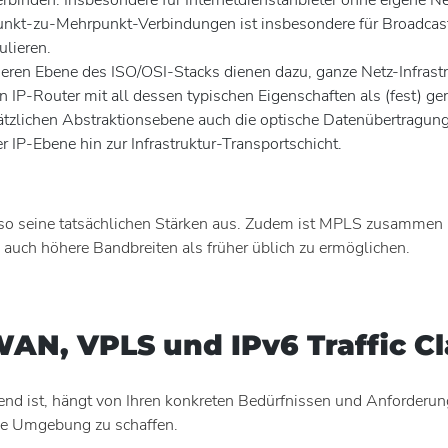
unkt-zu-Mehrpunkt-Verbindungen ist insbesondere für Broadcast-
lieren.
en Ebene des ISO/OSI-Stacks dienen dazu, ganze Netz-Infrast
 IP-Router mit all dessen typischen Eigenschaften als (fest) ge
sätzlichen Abstraktionsebene auch die optische Datenübertrag
r IP-Ebene hin zur Infrastruktur-Transportschicht.
so seine tatsächlichen Stärken aus. Zudem ist MPLS zusammen
ch höhere Bandbreiten als früher üblich zu ermöglichen.
AN, VPLS und IPv6 Traffic Cl
end ist, hängt von Ihren konkreten Bedürfnissen und Anforderung
le Umgebung zu schaffen.