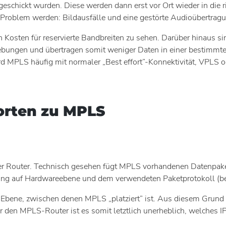
chickt wurden. Diese werden dann erst vor Ort wieder in die ri
oblem werden: Bildausfälle und eine gestörte Audioübertragun
Kosten für reservierte Bandbreiten zu sehen. Darüber hinaus s
gebungen und übertragen somit weniger Daten in einer bestimm
rd MPLS häufig mit normaler „Best effort”-Konnektivität, VPLS
orten zu MPLS
er Router. Technisch gesehen fügt MPLS vorhandenen Datenpaket
ung auf Hardwareebene und dem verwendeten Paketprotokoll (be
 Ebene, zwischen denen MPLS „platziert” ist. Aus diesem Grund i
r den MPLS-Router ist es somit letztlich unerheblich, welches 