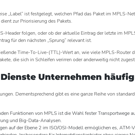
se „Label“ ist festgelegt, welchen Pfad das Paket im MPLS-Net
ient zur Priorisierung des Pakets.
S-Header folgen, oder ob der aktuelle Eintrag der letzte im MP
trag für den nächsten „Sprung“ relevant ist.
ießende Time-To-Live-(TTL)-Wert an, wie viele MPLS-Router das
ete, die sich in Schleifen verirren oder anderweitig nicht zuges
e Dienste Unternehmen häufig
ngen. Dementsprechend gibt es eine ganze Reihe von standardis
nden Funktionen von MPLS ist die Wahl fester Transportwege auf
erung und Big-Data-Analysen.
en auf der Ebene 2 im ISO/OSI-Modell ermöglichen es, ATM-V
binden. Insbesondere für Internetdienstanbieter ohne eigene Netz