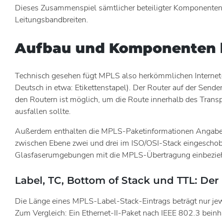
Dieses Zusammenspiel sämtlicher beteiligter Komponenten 
Leitungsbandbreiten.
Aufbau und Komponenten b
Technisch gesehen fügt MPLS also herkömmlichen Internet-
Deutsch in etwa: Etikettenstapel). Der Router auf der Send
den Routern ist möglich, um die Route innerhalb des Trans
ausfallen sollte.
Außerdem enthalten die MPLS-Paketinformationen Angaben 
zwischen Ebene zwei und drei im ISO/OSI-Stack eingeschob
Glasfaserumgebungen mit die MPLS-Übertragung einbezieht
Label, TC, Bottom of Stack und TTL: De
Die Länge eines MPLS-Label-Stack-Eintrags beträgt nur jewei
Zum Vergleich: Ein Ethernet-II-Paket nach IEEE 802.3 bein