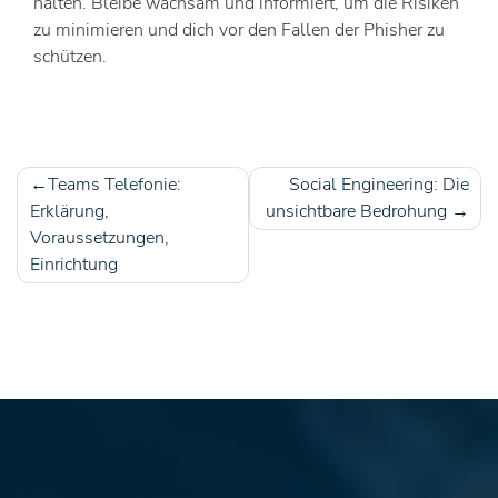
halten. Bleibe wachsam und informiert, um die Risiken
zu minimieren und dich vor den Fallen der Phisher zu
schützen.
Teams Telefonie:
Social Engineering: Die
Beitragsnavigation
Erklärung,
unsichtbare Bedrohung
Voraussetzungen,
Einrichtung